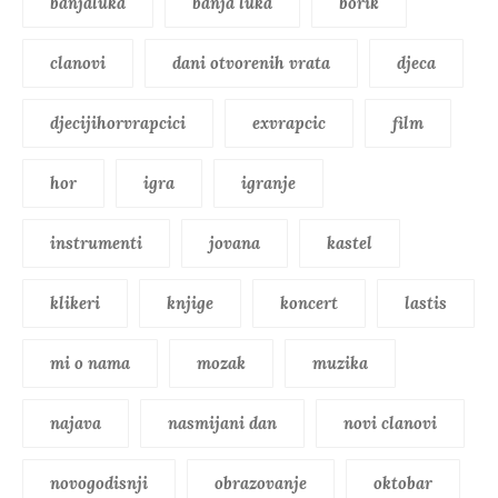
banjaluka
banja luka
borik
clanovi
dani otvorenih vrata
djeca
djecijihorvrapcici
exvrapcic
film
hor
igra
igranje
instrumenti
jovana
kastel
klikeri
knjige
koncert
lastis
mi o nama
mozak
muzika
najava
nasmijani dan
novi clanovi
novogodisnji
obrazovanje
oktobar