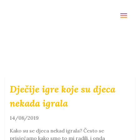
TOGG
NAVI
Dječije igre koje su djeca
nekada igrala
14/08/2019
Kаko su se djecа nekаd igrаlа? Često se
prisjećamo kako smo to mi radili, i onda