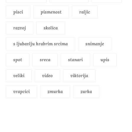
pisci
pismenost
raljic
razvoj
skolica
s ljubavlju hrabrim srcima
snimanje
spot
sreca
stanari
upis
veliki
video
viktorija
vrapcici
zmurka
zurka