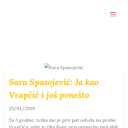
TOGG
NAVI
Sara Spasojević: Ja kao
Vrapčić i još ponešto
25/01/2019
Sa 3 godine, tetka me je prvi put odvela na probu
Vrapčića, gdje je čika Bane prvi primjetio moj sluh