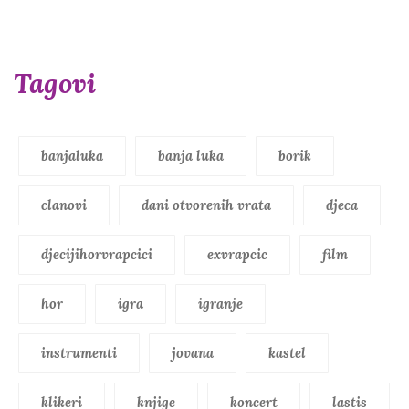
Tagovi
banjaluka
banja luka
borik
clanovi
dani otvorenih vrata
djeca
djecijihorvrapcici
exvrapcic
film
hor
igra
igranje
instrumenti
jovana
kastel
klikeri
knjige
koncert
lastis