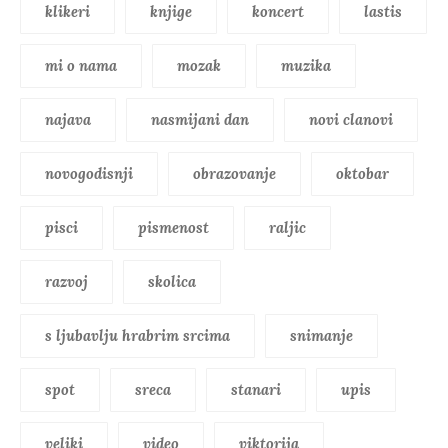
klikeri
knjige
koncert
lastis
mi o nama
mozak
muzika
najava
nasmijani dan
novi clanovi
novogodisnji
obrazovanje
oktobar
pisci
pismenost
raljic
razvoj
skolica
s ljubavlju hrabrim srcima
snimanje
spot
sreca
stanari
upis
veliki
video
viktorija