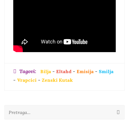
Tagovi:
Bilja
-
Eltahd
-
Emisija
-
Smilja
-
Vrapcici
-
Zenski Kutak