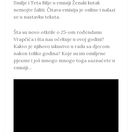
Smilje i Teta Bilje u emisiji Ženski kutak
nemojte žaliti. Čitava emisija je online i nalazi
se u nastavku teksta.
Šta su novo otkrile o 25-om rođendanu
Vrapčića i šta nas očekuje u ovoj godini?
Kakvo je njihovo iskustvo u radu sa djecom
nakon toliko godina? Koje su im omiljene
pjesme i još mnogo mnogo toga saznaćete u
emisiji…