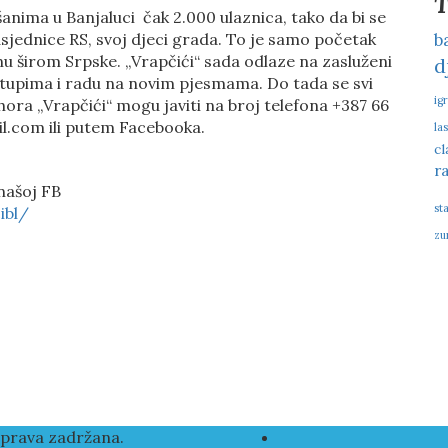
T
išanima u Banjaluci čak 2.000 ulaznica, tako da bi se
jednice RS, svoj djeci grada. To je samo početak
b
nu širom Srpske. „Vrapčići“ sada odlaze na zasluženi
d
tupima i radu na novim pjesmama. Do tada se svi
ig
hora „Vrapčići“ mogu javiti na broj telefona +387 66
il.com ili putem Facebooka.
las
cl
r
našoj FB
st
ibl/
zu
a prava zadržana.