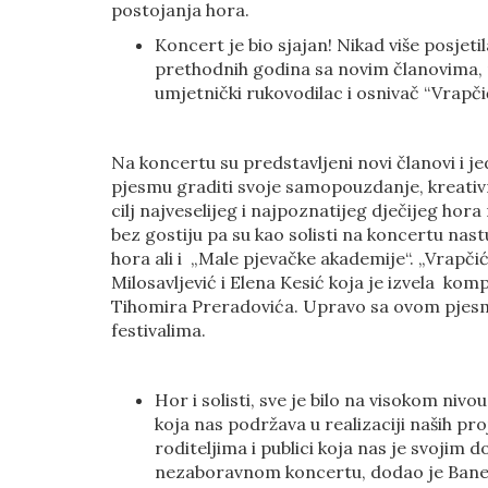
postojanja hora.
Koncert je bio sjajan! Nikad više posjet
prethodnih godina sa novim članovima, 
umjetnički rukovodilac i osnivač “Vrapči
Na koncertu su predstavljeni novi članovi i j
pjesmu graditi svoje samopouzdanje, kreativn
cilj najveselijeg i najpoznatijeg dječijeg h
bez gostiju pa su kao solisti na koncertu nas
hora ali i „Male pjevačke akademije“. „Vrapčići
Milosavljević i Elena Kesić koja je izvela kom
Tihomira Preradovića. Upravo sa ovom pje
festivalima.
Hor i solisti, sve je bilo na visokom niv
koja nas podržava u realizaciji naših pr
roditeljima i publici koja nas je svojim
nezaboravnom koncertu, dodao je Bane