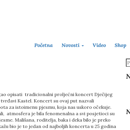
Početna
Novosti
Video
Shop
N
ao opisati tradicionalni proljećni koncert Dječijeg
j tvrđavi Kastel. Koncert su ovaj put nazvali
pota za istoimenu pjesmu, koja nas uskoro očekuje.
N
li, atmosfera je bila fenomenalna a svi posjetioci su
pjesme. Mališana, roditelja, baka i deka bilo je preko
 kažu bio je to jedan od najboljih koncerta u 25 godina