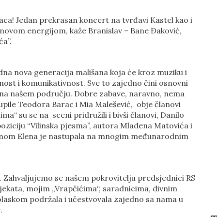
ilaca! Jedan prekrasan koncert na tvrđavi Kastel kao i
novom energijom, kaže Branislav – Bane Đaković,
ća”.
edna nova generacija mališana koja će kroz muziku i
ost i komunikativnost. Sve to zajedno čini osnovni
ora na našem području. Dobre zabave, naravno, nema
tupile Teodora Barac i Mia Malešević, obje članovi
ma“ su se na sceni pridružili i bivši članovi, Danilo
poziciju “Vilinska pjesma”, autora Mladena Matovića i
smom Elena je nastupala na mnogim međunarodnim
ou. Zahvaljujemo se našem pokrovitelju predsjednici RS
ojekata, mojim „Vrapčićima“, saradnicima, divnim
 dolaskom podržala i učestvovala zajedno sa nama u
.