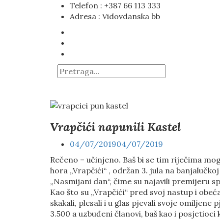
Telefon : +387 66 113 333
Adresa : Vidovdanska bb
Vrapčići napunili Kastel
04/07/2019
04/07/2019
Rečeno – učinjeno. Baš bi se tim riječima mog
hora „Vrapčići“ , održan 3. jula na banjalučko
„Nasmijani dan“, čime su najavili premijeru s
Kao što su „Vrapčići“ pred svoj nastup i obeća
skakali, plesali i u glas pjevali svoje omiljene 
3.500 a uzbuđeni članovi, baš kao i posjetioci