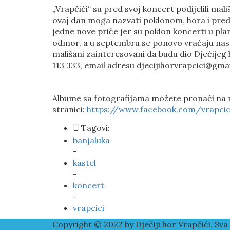
„Vrapčići“ su pred svoj koncert podijelili mal
ovaj dan moga nazvati poklonom, hora i preds
jedne nove priče jer su poklon koncerti u pla
odmor, a u septembru se ponovo vraćaju nas
mališani zainteresovani da budu dio Dječijeg 
113 333, email adresu djecijihorvrapcici@gma
Albume sa fotografijama možete pronaći na 
stranici:
https://www.facebook.com/vrapcic
Tagovi:
banjaluka
-
kastel
-
koncert
-
vrapcici
Copyright © 2022 by Dječiji hor Vrapčići. Sv