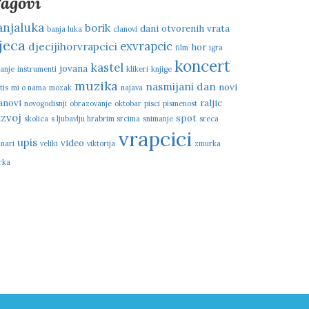
agovi
anjaluka
borik
dani otvorenih vrata
banja luka
clanovi
jeca
exvrapcic
djecijihorvrapcici
hor
film
igra
koncert
kastel
jovana
ranje
instrumenti
klikeri
knjige
muzika
nasmijani dan
novi
tis
mi o nama
mozak
najava
anovi
raljic
novogodisnji
obrazovanje
oktobar
pisci
pismenost
azvoj
spot
skolica
s ljubavlju hrabrim srcima
snimanje
sreca
vrapcici
upis
video
anari
veliki
viktorija
zmurka
rka